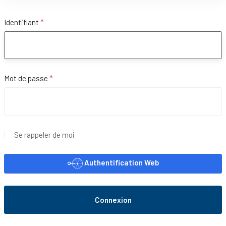
Identifiant
*
Mot de passe
*
Affi
Se rappeler de moi
Authentification Web
Connexion