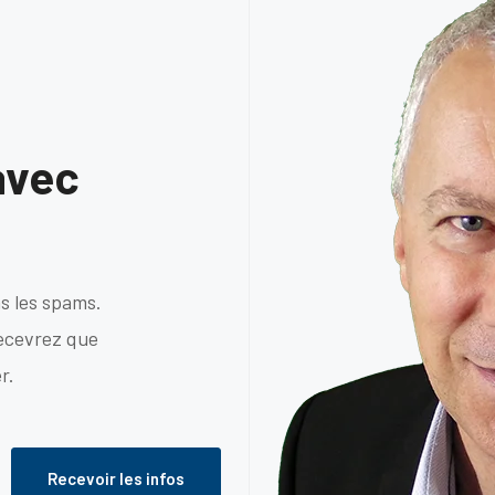
avec
s les spams.
recevrez que
r.