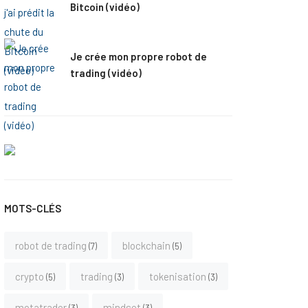
Bitcoin (vidéo)
Je crée mon propre robot de
trading (vidéo)
MOTS-CLÉS
robot de trading
blockchain
7
5
crypto
trading
tokenisation
5
3
3
metatrader
mindset